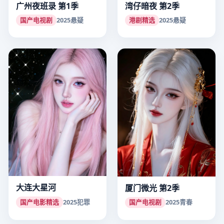
广州夜班录 第1季
湾仔暗夜 第2季
国产电视剧
2025
悬疑
港剧精选
2025
悬疑
大连大星河
厦门微光 第2季
国产电影精选
2025
犯罪
国产电视剧
2025
青春