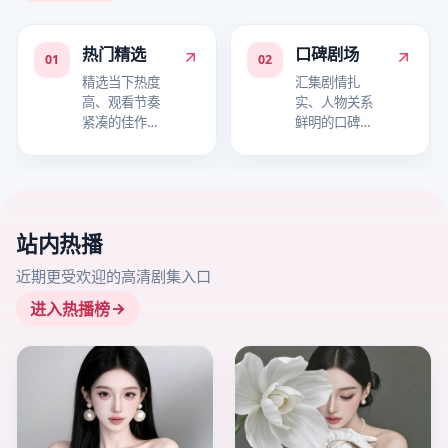
热门精选
口碑剧场
01
02
精选当下热度
汇集剧情扎
高、观看节奏
实、人物关系
紧凑的佳作，
鲜明的口碑作
适合快速进入
品，适合细品
追剧状态。
故事层次。
站内热播
近期更受欢迎的高清剧集入口
进入热播榜